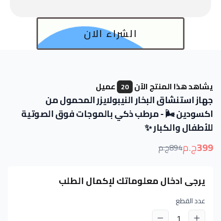
الشراء الان
يشاهد هذا المنتج الآن
عميل
20
جهاز استنشاق البخار النيبولايزر المحمول من
اكسودين 🌬️ - مرطب ذكي بالموجات فوق الصوتية
للأطفال والكبار ✨
399
ج.م
894
ج.م
يرجى ادخال معلوماتك لإكمال الطلب
عدد القطع
1