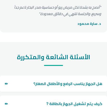
"أنصح به بشدة لكل مريض ربو أو حساسية صدر. البخار ناعم جداً
وسريع، والجلسة تنتهي في دقائق معدودة."
د. سارة محمود
الأسئلة الشائعة والمتكررة
هل الجهاز يناسب الرضع والأطفال الصغار؟
نعم تماماً، الجهاز يأتي مع ماسك خاص بالأطفال ومستوى ضخ
منخفض برذاذ رقيق ولطيف يناسب الرضع والأطفال لامتصاص
كيف يتم تشغيل الجهاز بالطاقة？