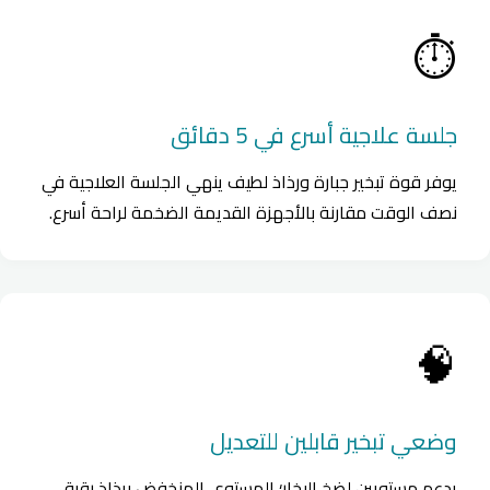
⏱️
جلسة علاجية أسرع في 5 دقائق
يوفر قوة تبخير جبارة ورذاذ لطيف ينهي الجلسة العلاجية في
نصف الوقت مقارنة بالأجهزة القديمة الضخمة لراحة أسرع.
🧠
وضعي تبخير قابلين للتعديل
يدعم مستويين لضخ البخار؛ المستوى المنخفض برذاذ رقيق