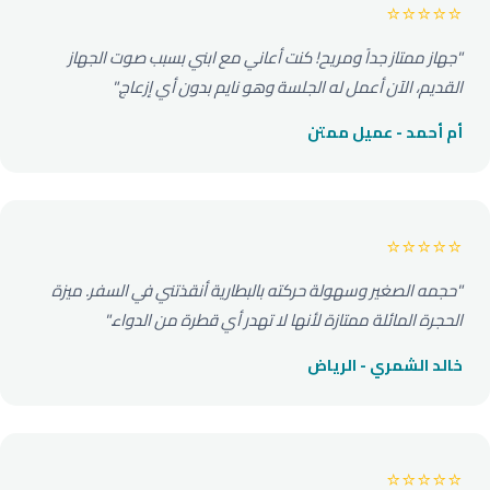
⭐⭐⭐⭐⭐
"جهاز ممتاز جداً ومريح! كنت أعاني مع ابني بسبب صوت الجهاز
القديم، الآن أعمل له الجلسة وهو نايم بدون أي إزعاج."
أم أحمد - عميل ممتن
⭐⭐⭐⭐⭐
"حجمه الصغير وسهولة حركته بالبطارية أنقذتني في السفر. ميزة
الحجرة المائلة ممتازة لأنها لا تهدر أي قطرة من الدواء."
خالد الشمري - الرياض
⭐⭐⭐⭐⭐