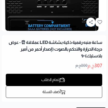
ساعة منبه رقمية ذكية بشاشة LED عملاقة ⏰ - عرض
درجة الحرارة والتحكم بالصوت (إصدار أحمر من أمير
بلاستيك) ✨
307
ج.م
800
ج.م
إتمام الطلب
أضف للسلة