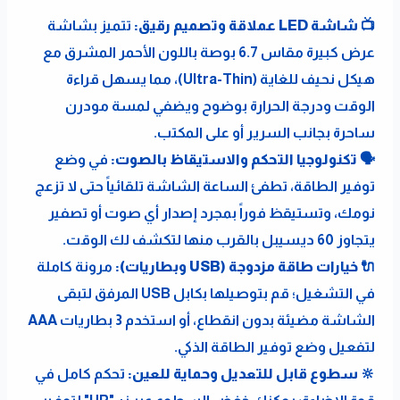
📺 شاشة LED عملاقة وتصميم رقيق:
 تتميز بشاشة 
عرض كبيرة مقاس 6.7 بوصة باللون الأحمر المشرق مع 
هيكل نحيف للغاية (Ultra-Thin)، مما يسهل قراءة 
الوقت ودرجة الحرارة بوضوح ويضفي لمسة مودرن 
ساحرة بجانب السرير أو على المكتب.
🗣️ تكنولوجيا التحكم والاستيقاظ بالصوت:
 في وضع 
توفير الطاقة، تطفئ الساعة الشاشة تلقائياً حتى لا تزعج 
نومك، وتستيقظ فوراً بمجرد إصدار أي صوت أو تصفير 
يتجاوز 60 ديسيبل بالقرب منها لتكشف لك الوقت.
🔌 خيارات طاقة مزدوجة (USB وبطاريات):
 مرونة كاملة 
في التشغيل؛ قم بتوصيلها بكابل USB المرفق لتبقى 
الشاشة مضيئة بدون انقطاع، أو استخدم 3 بطاريات AAA 
لتفعيل وضع توفير الطاقة الذكي.
🔆 سطوع قابل للتعديل وحماية للعين:
 تحكم كامل في 