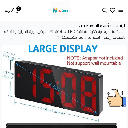
0
Search
0
ج.م
t, view bag
Open menu
الرئيسية
قٌسم التخفيضات
ساعة منبه رقمية ذكية بشاشة LED عملاقة ⏰ - عرض درجة الحرارة والتحكم
بالصوت (إصدار أحمر من أمير بلاستيك) ✨