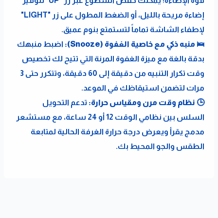
قوة الإضاءة؛ يمكنك خفض السطوع عبر زر "UP" لتوفير 
إضاءة مريحة بالليل، أو الضغط المطول على زر "LIGHT" 
لإطفاء الشاشة تماماً لتستمتع بنوم عميق.
🛌 منبه ذكي مع خاصية الغفوة (Snooze):
 اضبط منبهك 
بدقة بالغة مع ميزة الغفوة المرنة التي تتيح لك تخصيص 
وقت تكرار التنبيه من دقيقة إلى 60 دقيقة، وتتكرر حتى 3 
مرات لتضمن استيقاظك في الموعد.
🕒 نظام وقت مرن ومقياس حرارة:
 تدعم التحويل 
السلس بين نظامي الوقت 12 أو 24 ساعة، مع مستشعر 
مدمج يقرأ ويعرض درجة حرارة الغرفة الحالية لمتابعة 
الطقس والجو المحيط بك.