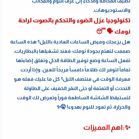
تضيف الفخامة والذكاء إلى غرف النوم والمكاتب 
والاستوديوهات.
تكنولوجيا عزل الضوء والتحكم بالصوت لراحة 
نومك 🗣️ 😴
هل يزعجك وميض الساعات العادية بالليل؟ هذه الساعة 
صممت لتهتم بجودة نومك؛ فعند تشغيلها بالبطاريات، 
تفعل الساعة وضع توفير الطاقة الذكي وتغلق إضاءتها 
تماماً لتوفر لك ظلاماً دامساً مريحاً للعين. وإذا أردت 
معرفة الوقت في منتصف الليل؟ كل ما عليك فعله هو 
التحدث أو التمتمة أو حتى النقر الخفيف على الطاولة 
لتستيقظ الشاشة الساطعة فوراً وتعرض لك الوقت 
والحرارة، ثم تعود للنوم بهدوء! 🤫✨
✨:اهم المميزات