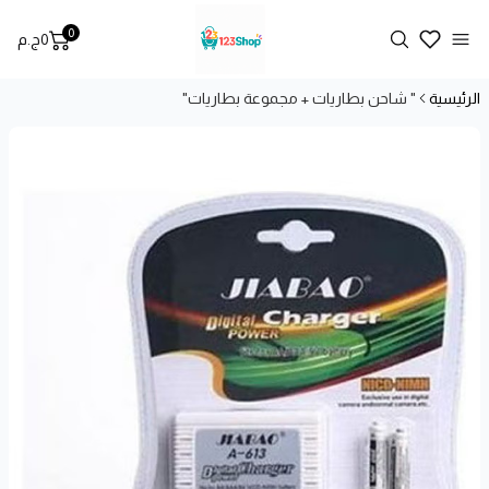
0
Search
0
ج.م
t, view bag
Open menu
الرئيسية
" شاحن بطاريات + مجموعة بطاريات"