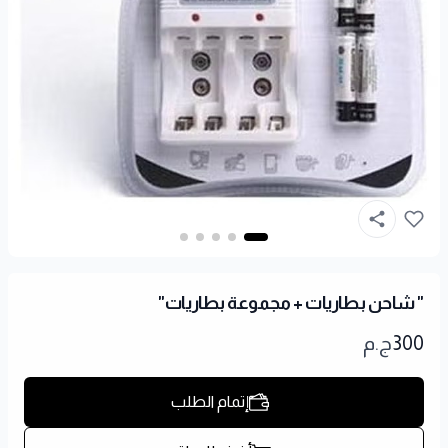
" شاحن بطاريات + مجموعة بطاريات"
300
ج.م
إتمام الطلب