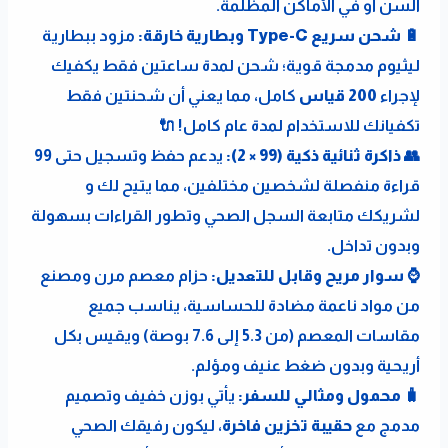
السن أو في الأماكن المظلمة.
🔋 شحن سريع Type-C وبطارية خارقة:
 مزود ببطارية 
ليثيوم مدمجة قوية؛ شحن لمدة ساعتين فقط يكفيك 
لإجراء 
200 قياس
 كامل، مما يعني أن شحنتين فقط 
تكفيانك للاستخدام لمدة عام كامل! 🔌
👥 ذاكرة ثنائية ذكية (99 × 2):
 يدعم حفظ وتسجيل حتى 99 
قراءة منفصلة لشخصين مختلفين، مما يتيح لك و 
لشريكك متابعة السجل الصحي وتطور القراءات بسهولة 
وبدون تداخل.
⌚ سوار مريح وقابل للتعديل:
 حزام معصم مرن ومصنع 
من مواد ناعمة مضادة للحساسية، يناسب جميع 
مقاسات المعصم (من 5.3 إلى 7.6 بوصة) ويقيس بكل 
أريحية وبدون ضغط عنيف ومؤلم.
🧳 محمول ومثالي للسفر:
 يأتي بوزن خفيف وتصميم 
مدمج مع 
حقيبة تخزين فاخرة
، ليكون رفيقك الصحي 