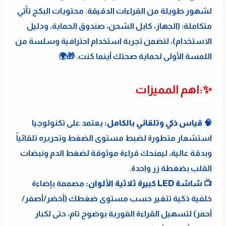
لشهور طويلة من القراءات الدقيقة. محتويات البكج تأتي 
متكاملة: (الجهاز، كابل الشحن، صندوق الحماية، ودليل 
الاستخدام)، لتضمن تجربة استخدام احترافية وسلسة من 
اللمسة الأولى لحماية صحتك أينما كنت. 🎁🌍
✨:اهم المميزات
🧠 قياس ذكي وتلقائي بالكامل:
 يعتمد على تكنولوجيا 
استشعار متطورة لضبط مستوى الضغط وتحريره تلقائياً 
وبدقة عالية، ليمنحك قراءة موثوقة لضغط الدم ونبضات 
القلب بضغطة زر واحدة.
📺 شاشة LED كبيرة ثلاثية الألوان:
 مصممة بإضاءة 
خلفية ذكية تتغير حسب مستوى ضغطك (أخضر/أصفر/
أحمر) لتسهيل القراءة الفورية بوضوح تام، حتى لكبار 