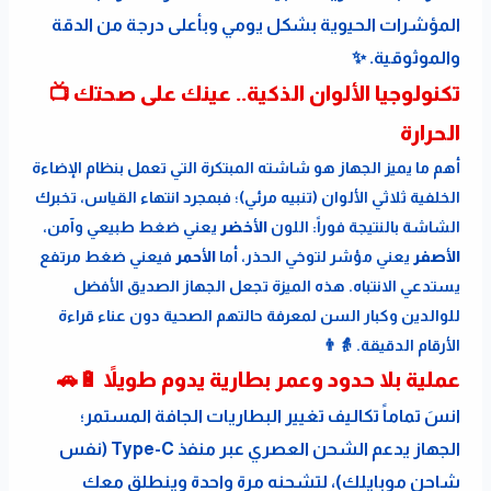
المؤشرات الحيوية بشكل يومي وبأعلى درجة من الدقة 
والموثوقية. ✨
تكنولوجيا الألوان الذكية.. عينك على صحتك 📺 
الحرارة
أهم ما يميز الجهاز هو شاشته المبتكرة التي تعمل بنظام الإضاءة 
الخلفية ثلاثي الألوان (تنبيه مرئي)؛ فبمجرد انتهاء القياس، تخبرك 
الشاشة بالنتيجة فوراً: اللون 
الأخضر
 يعني ضغط طبيعي وآمن، 
الأصفر
 يعني مؤشر لتوخي الحذر، أما 
الأحمر
 فيعني ضغط مرتفع 
يستدعي الانتباه. هذه الميزة تجعل الجهاز الصديق الأفضل 
للوالدين وكبار السن لمعرفة حالتهم الصحية دون عناء قراءة 
الأرقام الدقيقة. 👵👨
عملية بلا حدود وعمر بطارية يدوم طويلاً 🔋🚗
انسَ تماماً تكاليف تغيير البطاريات الجافة المستمر؛ 
الجهاز يدعم الشحن العصري عبر منفذ Type-C (نفس 
شاحن موبايلك)، لتشحنه مرة واحدة وينطلق معك 