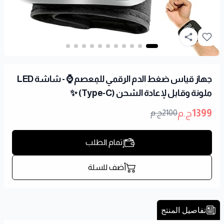
جهاز قياس ضغط الدم الرقمي للمِعصم ⌚ - شاشة LED
ملونة وقابل لإعادة الشحن (Type-C) ✨
1399
ج.م
2100
ج.م
إتمام الطلب
أضف للسلة
تفاصيل المنتج