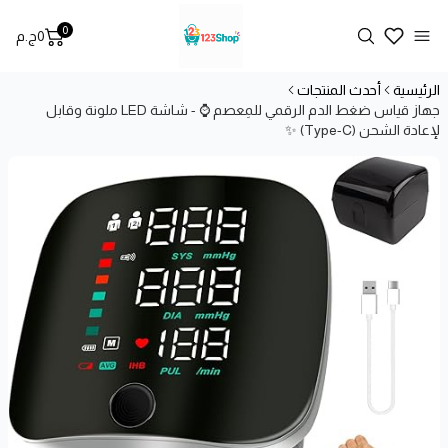
0
Search
0
ج.م
t, view bag
Open menu
الرئيسية
أحدث المنتجات
جهاز قياس ضغط الدم الرقمي للمِعصم ⌚ - شاشة LED ملونة وقابل
لإعادة الشحن (Type-C) ✨