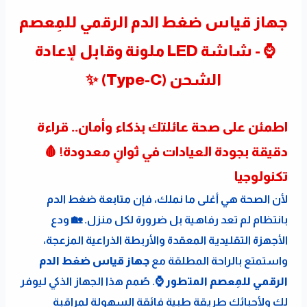
جهاز قياس ضغط الدم الرقمي للمِعصم 
⌚ - شاشة LED ملونة وقابل لإعادة 
الشحن (Type-C) ✨
اطمئن على صحة عائلتك بذكاء وأمان.. قراءة 
دقيقة بجودة العيادات في ثوانٍ معدودة! 🩸 
تكنولوجيا
لأن الصحة هي أغلى ما نملك، فإن متابعة ضغط الدم 
بانتظام لم تعد رفاهية بل ضرورة لكل منزل. 🏡 ودع 
الأجهزة التقليدية المعقدة والأربطة الذراعية المزعجة، 
واستمتع بالراحة المطلقة مع 
جهاز قياس ضغط الدم 
الرقمي للمِعصم المتطور
 ⌚. صُمم هذا الجهاز الذكي ليوفر 
لك ولأحبائك طريقة طبية فائقة السهولة لمراقبة 