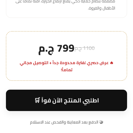
مصممة بنظام حماية ذكي يمنع ارتفاع الحرارة، آمنة تماماً على
الأطفال والفروة.
799 ج.م
1100 ج.م
🔥 عرض حصري لفترة محدودة جداً + التوصيل مجاني
تماماً!
اطلبي المنتج الآن فواً 🛒
🤝 الدفع بعد المعاينة والفحص عند الاستلام