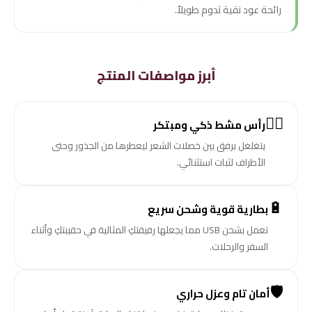
رائحة عود نقية تدوم طويلاً.
أبرز مواصفات المنتج
💇‍♀️
رأس مشط ذكي ومبتكر
يتغلغل برفق بين خصلات الشعر ليعطرها من الجذور وحتى
الأطراف لثبات استثنائي.
🔋
بطارية قوية وشحن سريع
تعمل بشحن USB مما يجعلها رفيقتكِ المثالية في حقيبتكِ وأثناء
السفر والرحلات.
🛡️
أمان تام وعزل حراري