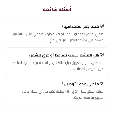
أسئلة شائعة
💡 كيف يتم استخدامها؟
ضعي رقائق العود أو البخور الجاف بداخلها، اضغطي على زر التشغيل،
واستمتعي بكثافة البخار الآمن في ثوانٍ.
💡 هل المشط يسبب تساقط أو حرق للشعر؟
مستحيل، الجهاز معزول حرارياً بالكامل، والبخار يخرج دافئاً ولطيفاً جداً
على الفروة والخصلات.
💡 ما هي مدة التوصيل؟
يصلكِ المنتج خلال 24 إلى 48 ساعة فقط في أي مكان داخل
جمهورية مصر العربية.