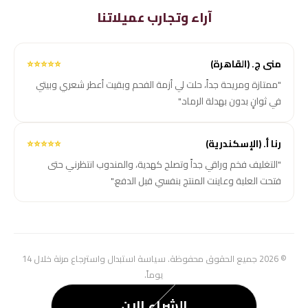
آراء وتجارب عميلاتنا
منى ج. (القاهرة)
⭐⭐⭐⭐⭐
"ممتازة ومريحة جداً، حلت لي أزمة الفحم وبقيت أعطر شعري وبيتي
في ثوانٍ بدون بهدلة الرماد."
رنا أ. (الإسكندرية)
⭐⭐⭐⭐⭐
"التغليف فخم وراقي جداً وتصلح كهدية، والمندوب انتظرني حتى
فتحت العلبة وعاينت المنتج بنفسي قبل الدفع."
© 2026 جميع الحقوق محفوظة. سياسة استبدال واسترجاع مرنة خلال 14
يوماً.
الشراء الان