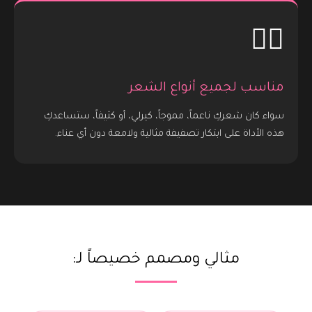
💆‍♀️
مناسب لجميع أنواع الشعر
سواء كان شعركِ ناعماً، مموجاً، كيرلي، أو كثيفاً، ستساعدكِ
هذه الأداة على ابتكار تصفيفة مثالية ولامعة دون أي عناء.
مثالي ومصمم خصيصاً لـ: