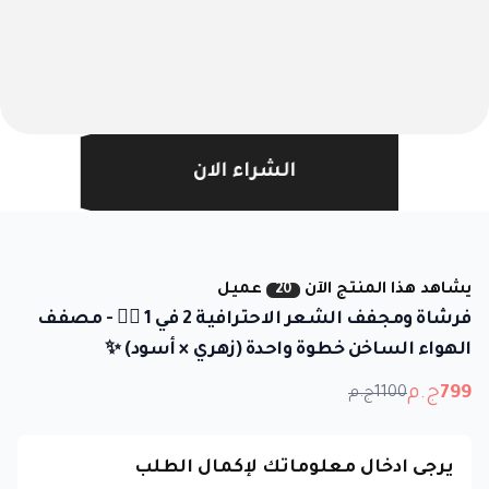
الشراء الان
يشاهد هذا المنتج الآن
عميل
20
فرشاة ومجفف الشعر الاحترافية 2 في 1 💇‍♀️ - مصفف
الهواء الساخن خطوة واحدة (زهري × أسود) ✨
799
ج.م
1100
ج.م
يرجى ادخال معلوماتك لإكمال الطلب