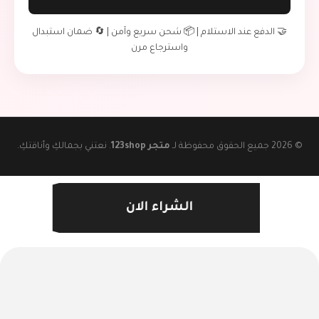
🤝 الدفع عند الاستلام | 📦 شحن سريع وآمن | 🔄 ضمان استبدال
واسترجاع مرن
© 2026 جميع الحقوق محفوظة لـ
متجر 123shop
. نعتني بجمالكِ وأناقتكِ.
الشراء الان