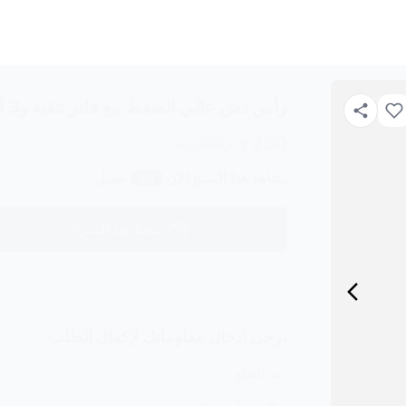
رأس دش عالي الضغط مع فلتر تنقية و3 أوضاع استحمام Necomi
250
ج.م
389
ج.م
يشاهد هذا المنتج الآن
عميل
20
اضغط هنا للشراء
يرجى ادخال معلوماتك لإكمال الطلب
عدد القطع
1