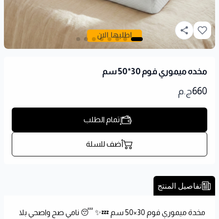
مخده ميموري فوم 30*50 سم
660
ج.م
إتمام الطلب
أضف للسلة
تفاصيل المنتج
مخدة ميموري فوم 30×50 سم 💤✨ 😴 نامي صح واصحي بلا 