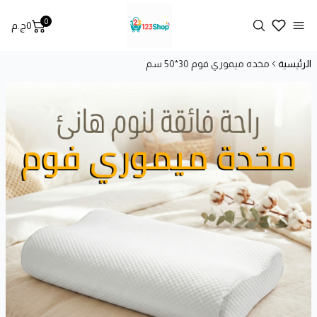
0
Search
0
ج.م
t, view bag
Open menu
الرئيسية
مخده ميموري فوم 30*50 سم