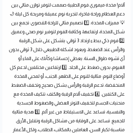
آلام! مخدة ميموري فوم الطبية صممت لتوفر توازن مثالي بين 
دعم العظام وراحة فاخرة، لتجربة نوم عميقة ومريحة كل ليلة 🌙 
💡 مميزات المخدة: 1️⃣ تصميم مثالي للراحة القصوى: تجمع بين 
شكل المخدة، ارتفاعها، وكثافة الفوم لتوفير نوم صحي وعميق. 
2️⃣ فوم ذكي ببطء ارتداد 3 ثواني: يتشكل على شكل الرقبة 
والرأس عند الضغط، ويعود لشكله الطبيعي خلال 3 ثواني بدون 
أي تشوه طوال السنة. يعطي إحساسًا وكأنك على الماء أو 
الغيوم، بدون ضغط على الجلد. 3️⃣ ارتفاعين مختلفين لدعم كل 
أوضاع النوم: مثالية للنوم على الظهر، الجنب، أو لمحبي المخدة 
المنخفضة، تدعم الرقبة والرأس بشكل صحيح وتخفف الضغط 
على الكتفين. 4️⃣ تخفيف آلام الرقبة والكتف: تتكيف المخدة مع 
منحنيات الجسم لتخفيف التوتر العضلي والضغوط الجسدية 
والنفسية، تساعد على الاستيقاظ من غير ألم. 5️⃣ هدية مثالية 
للجميع: تساعد على الوقاية من مشاكل الرقبة وتقليل الأرق. 
مناسبة لكبار السن، العاملين بالمكاتب، الطلاب، ولكل الأعمار 