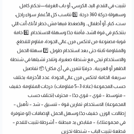
تثبيت في القدم، اليد، الكرسي، أو باب الغرفة—تحكم كامل 
وسهولة حركة 360 درجة. 5️⃣ تناسب كل الأعمار سواء راجل، 
ست، كبار، أو أطفال… والضغط فيها مش خطر لأنك أنت اللي 
بتتحكم في قوة الشد، فآمنة جدًا وسهلة الاستخدام. 6️⃣ خامة 
قوية مصنوعة من لاتكس مرن عالي الجودة، مقاوم للقطع، 
والمقاومة ثابتة حتى بعد استخدام طويل. 7️⃣ سهلة الحمل 
والاستخدام تيجي مع شنطة صغيرة، وتقدر تشيلها في شنطة 
الظهر أو العربية… حرفيًا تتمرن في أي مكان! 📦 تفاصيل 
سريعة: الخامة: لاتكس مرن عالي الجودة. عدد الأحزمة: يختلف 
حسب المجموعة (عادة 3–5 مقاومات). درجات المقاومة: خفيف 
– متوسط – قوي – قوي جدًا – محترف (تختلف حسب 
المجموعة). الاستخدام: تمارين قوة – تنسيق – شد – تأهيل – 
إطالات. الوزن: خفيف جدًا وسهل الحمل. الإضافات (لو متوفرة 
في مجموعتك): – مقابض يد مبطنة – أشرطة تثبيت للقدم – 
قطعة تثبيت الباب – شنطة تخزين