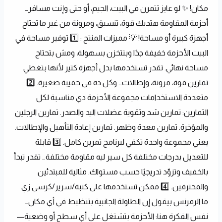
مكان! ✨ لو عايز تتمرن في البيت، الجيم، أو حتى وإنت مسافر… 
أحزمة المقاومة هتديك قوة، تنسيق، ومرونة من غير ما تحتاج 
أجهزة كبيرة أو مساحة! 💡 مميزات المنتج : 1️⃣ توفير مساحة في 
البيت الأحزمة خفيفة جدًا وبتتخزن بسهولة، ومش بتحتاج 
مساحة نهائي. تقدر تستخدمها بدل أجهزة كتير لأنها بتغطي 
تمارين قوة، مرونة، وإطالات… وكل ده في حقيبة صغيرة. 2️⃣ 
متعددة الاستخدامات مجموعة الأحزمة دي مناسبة لكل 
التمارين: تمارين شد وتقوية عضلات اليد والصدر. تمارين الرجلين 
والمؤخرة. تمارين معدة وظهر. تمارين إعادة التأهيل والإطالات. 
يعني مجموعة واحدة تكفي لبرنامج تمرين كامل. 3️⃣ قابلة 
للتعديل بدرجات مختلفة كل سير ليه مقاومة مختلفة… تقدر تبدأ 
بالخفيف وتزوّد تدريجيًا حسب مستواك. مثالية للمبتدئين 
والمحترفين. 4️⃣ ممكن تستخدمها على كنبة/سرير/كرسي زي 
ما الرفرنس بيقول إن الطاولة الجانبية بتتظبط في أي مكان… 
نفس الفكرة هنا: الأحزمة بتشتغل على أي سطح أو وضعية—