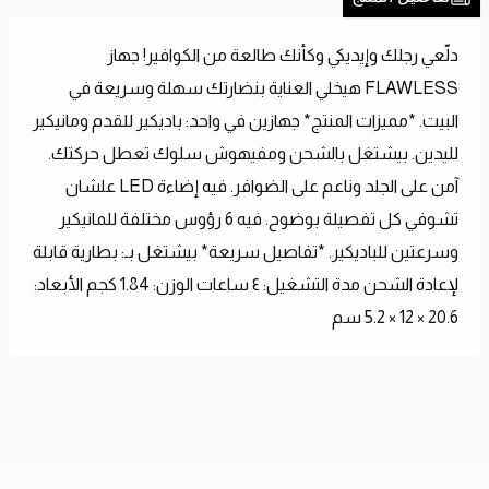
دلّعي رجلك وإيديكي وكأنك طالعة من الكوافير! جهاز 
FLAWLESS هيخلي العناية بنضارتك سهلة وسريعة في 
البيت. *مميزات المنتج* جهازين في واحد: باديكير للقدم ومانيكير 
لليدين. بيشتغل بالشحن ومفيهوش سلوك تعطل حركتك. 
آمن على الجلد وناعم على الضوافر. فيه إضاءة LED علشان 
تشوفي كل تفصيلة بوضوح. فيه 6 رؤوس مختلفة للمانيكير 
وسرعتين للباديكير. *تفاصيل سريعة* بيشتغل بـ: بطارية قابلة 
لإعادة الشحن مدة التشغيل: ٤ ساعات الوزن: 1.84 كجم الأبعاد: 
20.6 × 12 × 5.2 سم