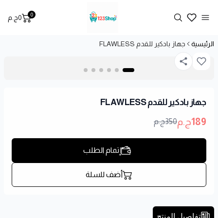
0
Search
0
ج.م
t, view bag
Open menu
الرئيسية
جهاز بادكير للقدم FLAWLESS
جهاز بادكير للقدم FLAWLESS
189
ج.م
350
ج.م
إتمام الطلب
أضف للسلة
تفاصيل المنتج