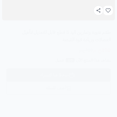
طقم تقوية وتمارين اليد 5 قطع قابل للتعديل لتأهيل
العضلات وزيادة قوة القبضة
310
ج.م
450
ج.م
يشاهد هذا المنتج الآن
عميل
20
اضغط هنا للشراء
أضف للسلة