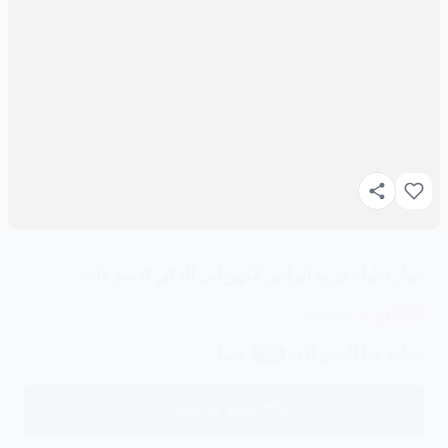
جهاز تدليك فروة الرأس الكهربائي الذكي 4 سرعات
699
ج.م
899
ج.م
يشاهد هذا المنتج الآن
عميل
20
اضغط هنا للشراء