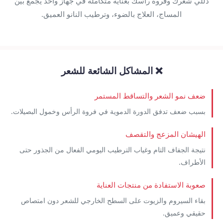
دلّلي شعرك وفروة رأسك بعناية متكاملة في جهاز واحد يجمع بين
المساج، العلاج بالضوء، وترطيب النانو العميق.
❌ المشاكل الشائعة للشعر
ضعف نمو الشعر والتساقط المستمر
بسبب ضعف تدفق الدورة الدموية في فروة الرأس وخمول البصيلات.
الهيشان المزعج والتقصف
نتيجة الجفاف التام وغياب الترطيب اليومي الفعال من الجذور حتى
الأطراف.
صعوبة الاستفادة من منتجات العناية
بقاء السيروم والزيوت على السطح الخارجي للشعر دون امتصاص
حقيقي وعميق.