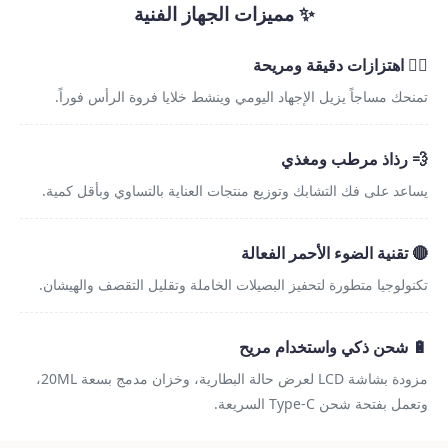
✨ مميزات الجهاز الفنية
💆‍♀️ اهتزازات دقيقة ومريحة
تمنحك مساجاً يزيل الإجهاد اليومي وينشط خلايا فروة الرأس فوراً.
💨 رذاذ مرطب ومغذي
يساعد على فك التشابك وتوزيع منتجات العناية بالتساوي وبأقل كمية.
🔴 تقنية الضوء الأحمر الفعالة
تكنولوجيا متطورة لتحفيز البصيلات الخاملة وتقليل التقصف والهيشان.
🔋 شحن ذكي واستخدام مريح
مزودة بشاشة LCD لعرض حالة البطارية، وخزان مدمج بسعة 20ML،
وتعمل بفتحة شحن Type-C السريعة.