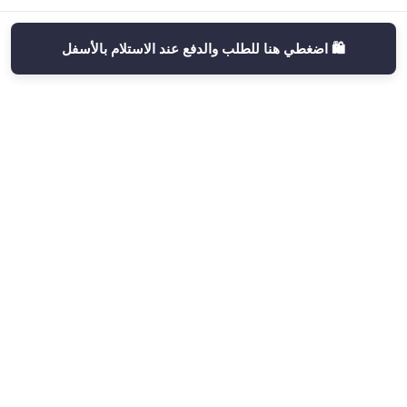
🛍️ اضغطي هنا للطلب والدفع عند الاستلام بالأسفل